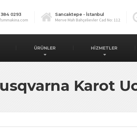
 384 0293
Sancaktepe - İstanbul
fsmmakina.com
Merve Mah Bahçelievler Cad No: 112
ÜRÜNLER
HİZMETLER
usqvarna Karot U