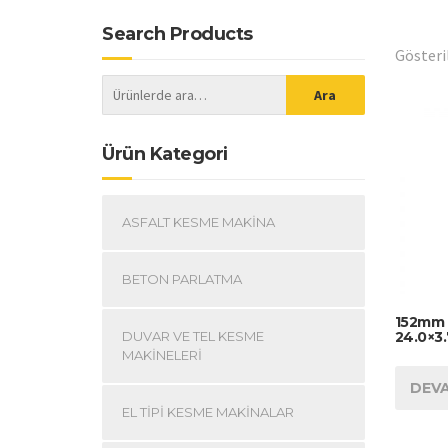
Search Products
Gösteril
Ara
Ürün Kategori
ASFALT KESME MAKINA
BETON PARLATMA
152mm 
24.0×3
DUVAR VE TEL KESME
MAKINELERI
DEVA
EL TIPI KESME MAKINALAR