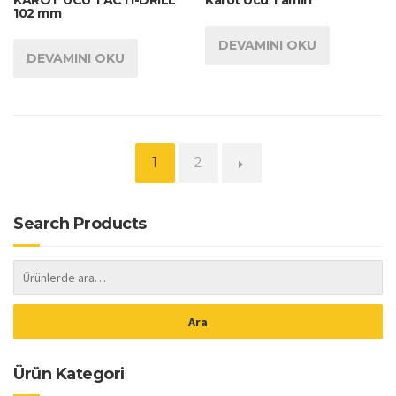
KAROT UCU TACTI-DRILL
Karot Ucu Tamiri
102 mm
DEVAMINI OKU
DEVAMINI OKU
1
2
→
Search Products
Ara
Ürün Kategori