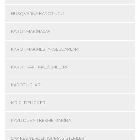
HUSQVARNA KAROT UCU
KAROT MAKINALARI
KAROT MAKINESI AKSESUARLARI
KAROT SARF MALZEMELERI
KAROT UÇLARI
KIRICI-DELICILER
RAYLI DUVAR KESME MAKINA
ŞAP KES YERDEN ISITMA SISTEMLERI