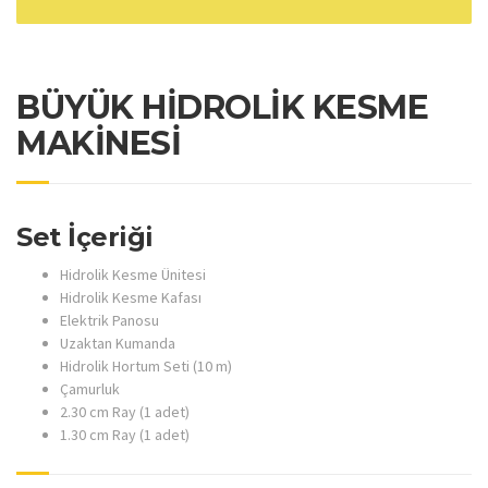
BÜYÜK HİDROLİK KESME
MAKİNESİ
Set İçeriği
Hidrolik Kesme Ünitesi
Hidrolik Kesme Kafası
Elektrik Panosu
Uzaktan Kumanda
Hidrolik Hortum Seti (10 m)
Çamurluk
2.30 cm Ray (1 adet)
1.30 cm Ray (1 adet)