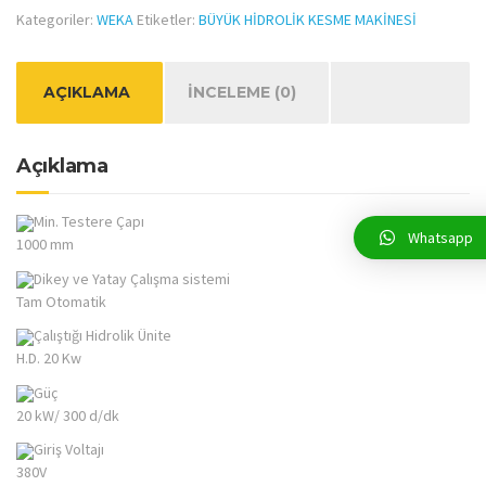
Kategoriler:
WEKA
Etiketler:
BÜYÜK HİDROLİK KESME MAKİNESİ
AÇIKLAMA
İNCELEME (0)
Açıklama
Min. Testere Çapı
Whatsapp
1000 mm
Dikey ve Yatay Çalışma sistemi
Tam Otomatik
Çalıştığı Hidrolik Ünite
H.D. 20 Kw
Güç
20 kW/ 300 d/dk
Giriş Voltajı
380V