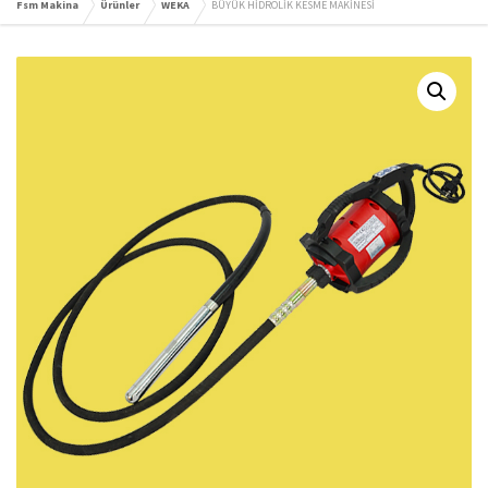
Fsm Makina
Ürünler
WEKA
BÜYÜK HİDROLİK KESME MAKİNESİ