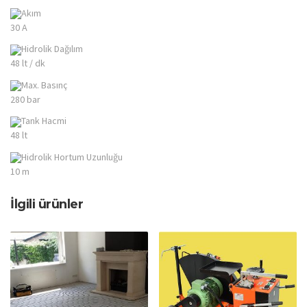
Akım
30 A
Hidrolik Dağılım
48 lt / dk
Max. Basınç
280 bar
Tank Hacmi
48 lt
Hidrolik Hortum Uzunluğu
10 m
İlgili ürünler