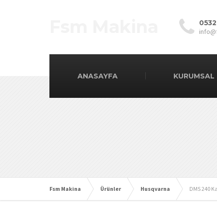
Fsm Makina
0532
info@
ANASAYFA
KURUMSAL
Fsm Makina
Ürünler
Husqvarna
DMS 240 Ka