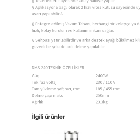
§ Tekerlekleri sayesinde kolay nakliye yapılır.
§ Aplikasyona bağlı olarak 2 hızlı vites kutusu sayesinde
ayarı yapılabilir.A
§ Entegre edilmiş Vakum Tabanı, herhangi bir kelepçe ya d
hızlı, kolay kurulum ve kullanım imkanı sağlar.
§ Sehpası yatırılabilirdir ve arka destek ayağı bükülmez kil
güvenli bir şekilde açılı delme yapılabilir.
DMS 240 TEKNİK ÖZELLİKLERİ
Güç
2400W
Tek faz voltaj
230 / 110 V
Tam yükleme şaft hızı, rpm
185 / 455 rpm
Delme çapı maks
250mm
Ağırlık
23.3kg
İlgili ürünler