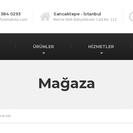
 384 0293
Sancaktepe - İstanbul
fsmmakina.com
Merve Mah Bahçelievler Cad No: 112
ÜRÜNLER
HİZMETLER
Mağaza
rot Seti