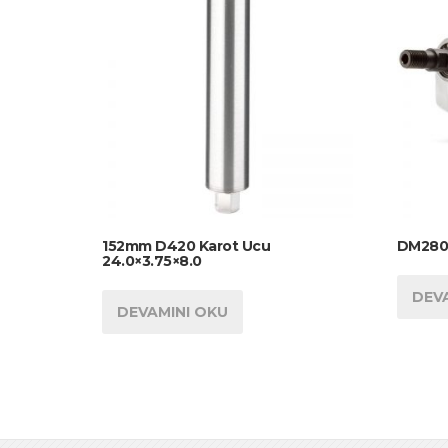
152mm D420 Karot Ucu
DM280 
24.0×3.75×8.0
DEV
DEVAMINI OKU