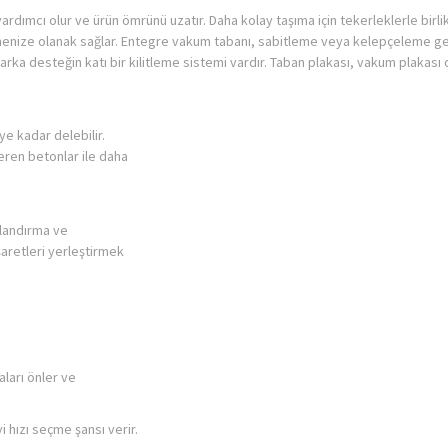
ardımcı olur ve ürün ömrünü uzatır. Daha kolay taşıma için tekerleklerle birlik
çmenize olanak sağlar. Entegre vakum tabanı, sabitleme veya kelepçeleme ger
 arka desteğin katı bir kilitleme sistemi vardır. Taban plakası, vakum plakası ol
e kadar delebilir.
çeren betonlar ile daha
valandırma ve
işaretleri yerleştirmek
aları önler ve
i hızı seçme şansı verir.