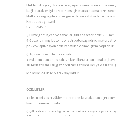
Elektronik aşırı yük koruması, aşırı ısınmanın önlenmesine y
bağlı olarak en iyi performans için marşa basma hızını se
Matkap ayağı eğilebilir ve güvenilir ve sabit açılı delme için
Karot ucu ayrı satılır.
UYGULAMALAR
§ Duvar,zemin,çatı ve tavanlar gibi ana arterlerde 250 mm’y
§ Güçlendirilmiş beton,donatılı beton,aşındırıcı materyal i
pek çok aplikasyonlarda rahatlıkla delme işlemi yapılabilir.
§ Açılı ve direkt delmek içindir.
§ Kullanım alanları,su tahliye kanalları,atık su kanalları,ha
su tesisat kanalları,gaz boru tesisat kanalları ya da trafik 
için açılan delikler olarak sayılabilir.
ÖZELLİKLER
§ Elektronik aşırı yüklenmelerinden kaynaklanan aşırı ısınm
karotun ömrünü uzatır.
§ Çift hızlı sürüş özelliği size mevcut aplikasyona göre en iy