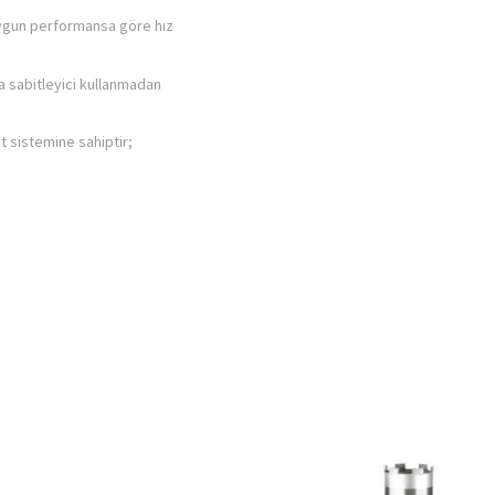
 uygun performansa göre hız
a sabitleyici kullanmadan
it sistemine sahiptir;