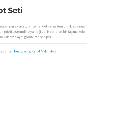
t Seti
aları için eksiksiz bir temel delme sistemidir. Husqvarna
n güçlü sistemdir. Ayak eğilebilir ve rahat bir taşıma kolu
ın kalanıyla aynı görünüme sahiptir.
tegoriler:
Husqvarna
,
Karot Makinaları